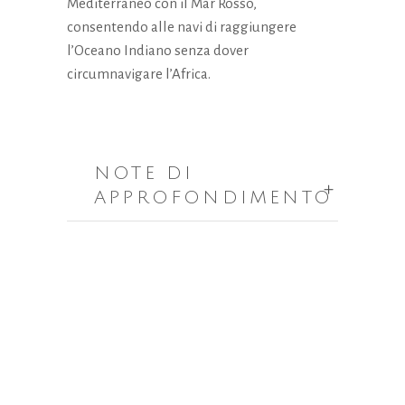
Mediterraneo con il Mar Rosso,
la
consentendo alle navi di raggiungere
funzionalità
l’Oceano Indiano senza dover
e la
struttura
circumnavigare l’Africa.
del sito
Web, in
base a
come viene
utilizzato il
NOTE DI
sito Web.
APPROFONDIMENTO
Esperienza
Affinché il
nostro sito
Web funzioni
al meglio
durante la tua
visita. Se rifiuti
questi cookie,
alcune
funzionalità