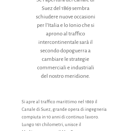
Suez del 1869 sembra
schiudere nuove occasioni
per l’Italia e lo Ionio che si
aprono al traffico
intercontinentale sarà il
secondo dopoguerra a
Necessari
cambiare le strategie
Questi cookie
commerciali e industriali
non sono
opzionali.
del nostro meridione.
Sono
necessari per il
funzionamento
del sito web.
Si apre al traffico marittimo nel 1869 il
Canale di Suez, grande opera di ingegneria
compiuta in 10 anni di continuo lavoro.
Statistici
Al fine di
Lungo 161 chilometri, unisce il
migliorare