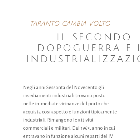
scompariranno
dal sito web.
TARANTO CAMBIA VOLTO
Marketing
IL SECONDO
Condividendo i
tuoi interessi e
DOPOGUERRA E 
comportamenti
INDUSTRIALIZZAZ
mentre visiti il ​​
nostro sito,
aumenti le
possibilità di
vedere
Negli anni Sessanta del Novecento gli
contenuti e
insediamenti industriali trovano posto
offerte
personalizzati.
nelle immediate vicinanze del porto che
acquista così aspetto e funzioni tipicamente
industriali. Rimangono le attività
commerciali e militari. Dal 1963, anno in cui
entravano in funzione alcuni reparti del IV