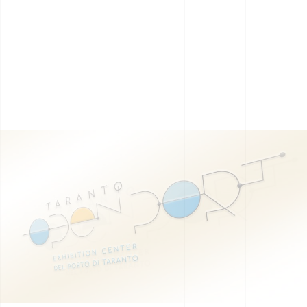
scompariranno
dal sito web.
Marketing
Condividendo i
tuoi interessi e
comportamenti
mentre visiti il ​​
nostro sito,
aumenti le
possibilità di
vedere
contenuti e
offerte
personalizzati.