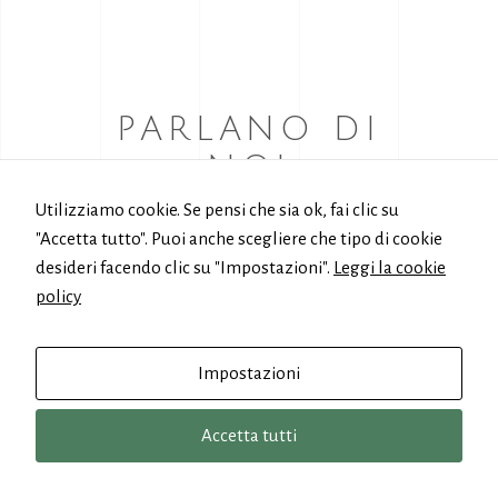
PARLANO DI
NOI
Utilizziamo cookie. Se pensi che sia ok, fai clic su
Il progetto Open Port e la rete
"Accetta tutto". Puoi anche scegliere che tipo di cookie
delle port cities
desideri facendo clic su "Impostazioni".
Leggi la cookie
internazionali
policy
Impostazioni
OLIVIER
Accetta tutti
LEMAIRE