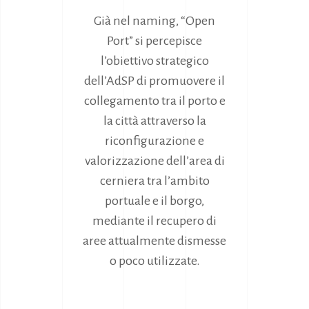
la
Già nel naming, “Open
funzionalità
e la
Port” si percepisce
struttura
l’obiettivo strategico
del sito
dell’AdSP di promuovere il
Web, in
base a
collegamento tra il porto e
come viene
la città attraverso la
utilizzato il
sito Web.
riconfigurazione e
valorizzazione dell’area di
cerniera tra l’ambito
Esperienza
Affinché il
portuale e il borgo,
nostro sito
mediante il recupero di
Web funzioni
al meglio
aree attualmente dismesse
durante la tua
o poco utilizzate.
visita. Se rifiuti
questi cookie,
alcune
funzionalità