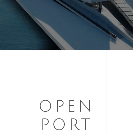
Necessari
Questi cookie
non sono
opzionali.
Sono
necessari per il
funzionamento
del sito web.
OPEN
PORT
Statistici
Al fine di
migliorare