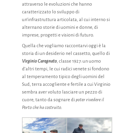
attraverso le evoluzioni che hanno
la
funzionalità
caratterizzato lo sviluppo di
e la
un’infrastruttura articolata, al cui interno si
struttura
alternano storie di uomini e donne, di
del sito
Web, in
imprese, progetti e visioni di futuro.
base a
Quella che vogliamo raccontarvi oggi è la
come viene
utilizzato il
storia di un desiderio nel cassetto, quello di
sito Web.
Virginio Caregnato
, classe 1927: un uomo
d’altri tempi, le cui radici venete si fondono
al temperamento tipico degli uomini del
Esperienza
Sud, terra accogliente e fertile a cui Virginio
Affinché il
nostro sito
sembra aver voluto lasciare un pezzo di
Web funzioni
cuore, tanto da sognare di
poter rivedere il
al meglio
Porto che ha costruito
.
durante la tua
visita. Se rifiuti
questi cookie,
alcune
funzionalità