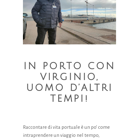
Necessari
IN PORTO CON
Questi cookie
non sono
VIRGINIO,
opzionali.
Sono
UOMO D’ALTRI
necessari per il
TEMPI!
funzionamento
del sito web.
Statistici
Raccontare di vita portuale è un po’ come
Al fine di
intraprendere un viaggio nel tempo,
migliorare