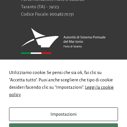
Taranto (TA) - 74123
Codice Fiscale: 90048270731
CONTATTI
Utilizziamo cookie. Se pensi che sia ok, fai clic su
"Accetta tutto". Puoi anche scegliere che tipo di cookie
Email:
authority@port.taranto.it
desideri facendo clic su "Impostazioni".
Leggi la cookie
PEC:
protocollo.autportta@postecert.it
policy
Telefono: +39 099 4711611
Fax: +39 099 4706877
Impostazioni