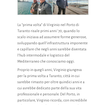
scompariranno
dal sito web.
Marketing
La “prima volta” di Virginio nel Porto di
Condividendo i
Taranto risale primi anni ’70, quando lo
tuoi interessi e
scalo iniziava ad assumere forme generose,
comportamenti
sviluppando quell’infrastruttura imponente
mentre visiti il ​​
nostro sito,
e capillare che negli anni sarebbe diventata
aumenti le
l’hub intermodale e logistico del
possibilità di
Mediterraneo che conosciamo oggi.
vedere
contenuti e
Proprio in quegli anni, Virginio giungeva
offerte
per la prima volta a Taranto, città in cui
personalizzati.
sarebbe rimasto per oltre quindici anni e a
cui avrebbe dedicato parte della sua vita
professionale e personale. Del Porto, in
particolare, Virginio ricorda, con incredibile