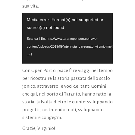
sua vita.
Video
Media error: Format(s) not supported or
Player
source(s) not found
Scarica il file: http://www.tarantopenport.com/wp-
content/uploads/2019/09/intervista_caregnato_virginio.mp4?
_=1
Con Open Port ci piace fare viaggi nel tempo
per ricostruire la storia passata dello scalo
jonico, attraverso le voci dei tanti uomini
che qui, nel porto di Taranto, hanno fatto la
storia, talvolta dietro le quinte: sviluppando
progetti, costruendo moli, sviluppando
sistemi e congegni.
Grazie, Virginio!