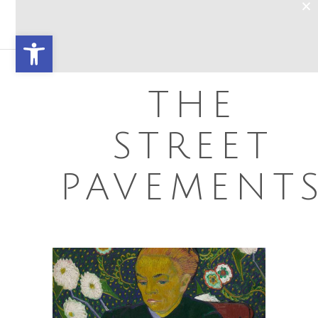
×
Open toolbar
THE
STREET
PAVEMENT