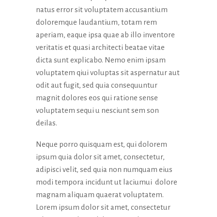
la
natus error sit voluptatem accusantium
funzionalità
doloremque laudantium, totam rem
e la
aperiam, eaque ipsa quae ab illo inventore
struttura
del sito
veritatis et quasi architecti beatae vitae
Web, in
dicta sunt explicabo. Nemo enim ipsam
base a
voluptatem qiui voluptas sit aspernatur aut
come viene
odit aut fugit, sed quia consequuntur
utilizzato il
sito Web.
magnit dolores eos qui ratione sense
voluptatem sequi u nesciunt sem son
deilas.
Esperienza
Affinché il
Neque porro quisquam est, qui dolorem
nostro sito
ipsum quia dolor sit amet, consectetur,
Web funzioni
al meglio
adipisci velit, sed quia non numquam eius
durante la tua
modi tempora incidunt ut laciumui dolore
visita. Se rifiuti
magnam aliquam quaerat voluptatem.
questi cookie,
alcune
Lorem ipsum dolor sit amet, consectetur
funzionalità