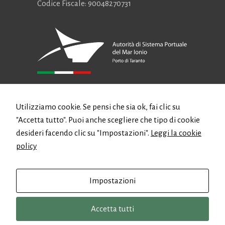
Codice Fiscale: 90048270731
CONTATTI
Utilizziamo cookie. Se pensi che sia ok, fai clic su
"Accetta tutto". Puoi anche scegliere che tipo di cookie
Email:
authority@port.taranto.it
desideri facendo clic su "Impostazioni".
Leggi la cookie
PEC:
protocollo.autportta@postecert.it
policy
Telefono: +39 099 4711611
Fax: +39 099 4706877
Impostazioni
Accetta tutti