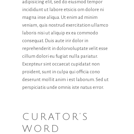
adipisicing elit, sed do eiusmod tempor
scompariranno
incididunt ut labore etsicis om dolore ni
dal sito web.
magna inse aliqua. Ut enim ad minim
veniam, quis nostrud exercitation ullamco
Marketing
laboris nisi ut aliquip ex ea commodo
Condividendo i
consequat. Duis aute irir dolor in
tuoi interessi e
reprehenderit in dolorvoluptate velit esse
comportamenti
mentre visiti il ​​
cillum dolori eu fugiat nulla pariatur.
nostro sito,
Excepteur sint occaecat cupidatat non
aumenti le
proident, sunt in culpa qui officia cono
possibilità di
deserunt mollit anim i est laborum. Sed ut
vedere
contenuti e
perspiciatis unde omnis iste natus error.
offerte
personalizzati.
CURATOR’S
WORD