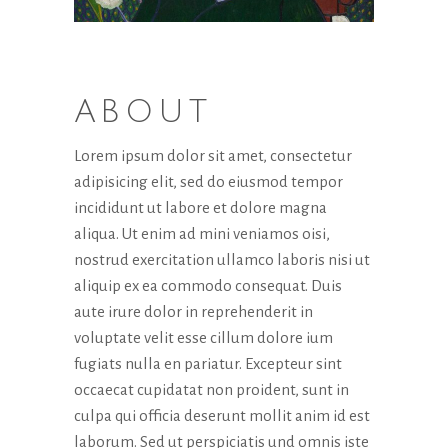
ABOUT
Lorem ipsum dolor sit amet, consectetur
adipisicing elit, sed do eiusmod tempor
Necessari
incididunt ut labore et dolore magna
Questi cookie
aliqua. Ut enim ad mini veniamos oisi,
non sono
opzionali.
nostrud exercitation ullamco laboris nisi ut
Sono
aliquip ex ea commodo consequat. Duis
necessari per il
aute irure dolor in reprehenderit in
funzionamento
del sito web.
voluptate velit esse cillum dolore ium
fugiats nulla en pariatur. Excepteur sint
occaecat cupidatat non proident, sunt in
Statistici
culpa qui officia deserunt mollit anim id est
Al fine di
laborum. Sed ut perspiciatis und omnis iste
migliorare