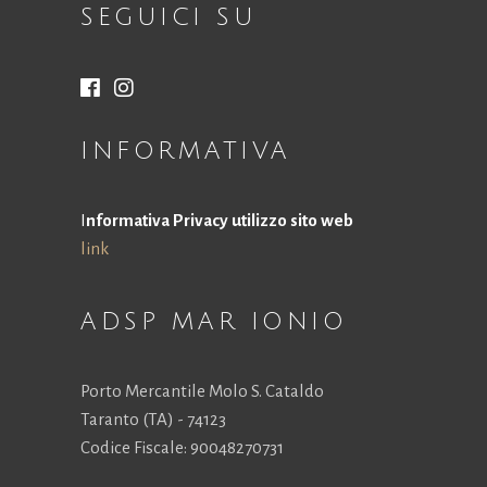
SEGUICI SU
la
funzionalità
e la
struttura
del sito
Web, in
INFORMATIVA
base a
come viene
utilizzato il
sito Web.
I
nformativa Privacy utilizzo sito web
link
Esperienza
Affinché il
ADSP MAR IONIO
nostro sito
Web funzioni
al meglio
Porto Mercantile Molo S. Cataldo
durante la tua
visita. Se rifiuti
Taranto (TA) - 74123
questi cookie,
Codice Fiscale: 90048270731
alcune
funzionalità