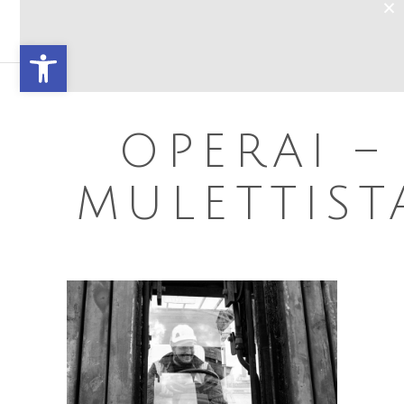
×
Open toolbar
OPERAI –
MULETTIST