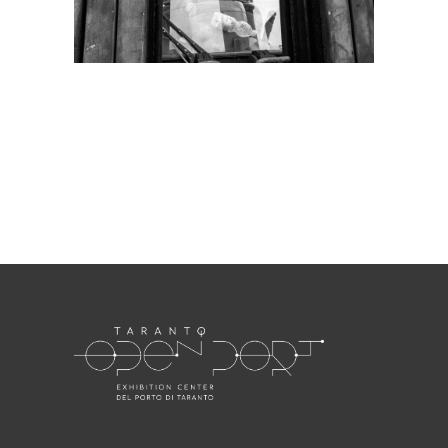
Necessari
Questi cookie
non sono
opzionali.
Sono
necessari per il
funzionamento
del sito web.
Statistici
Al fine di
migliorare