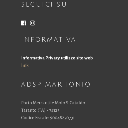
SEGUICI SU
la
funzionalità
e la
struttura
del sito
Web, in
INFORMATIVA
base a
come viene
utilizzato il
sito Web.
I
nformativa Privacy utilizzo sito web
link
Esperienza
Affinché il
ADSP MAR IONIO
nostro sito
Web funzioni
al meglio
Porto Mercantile Molo S. Cataldo
durante la tua
visita. Se rifiuti
Taranto (TA) - 74123
questi cookie,
Codice Fiscale: 90048270731
alcune
funzionalità