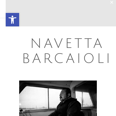
×
Open toolbar
NAVETTA
BARCAIOLI