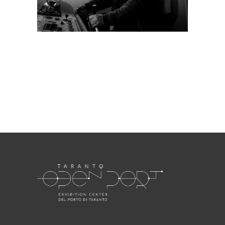
Necessari
Questi cookie
non sono
opzionali.
Sono
necessari per il
funzionamento
del sito web.
Statistici
Al fine di
migliorare