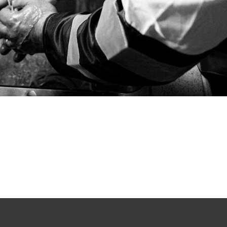
la
funzionalità
e la
struttura
del sito
Web, in
base a
come viene
utilizzato il
sito Web.
Esperienza
Affinché il
nostro sito
Web funzioni
al meglio
durante la tua
visita. Se rifiuti
questi cookie,
alcune
funzionalità