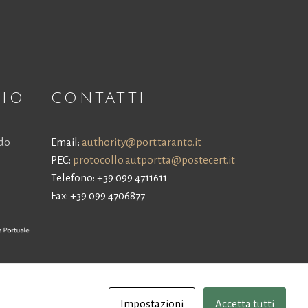
NIO
CONTATTI
ldo
Email:
authority@port.taranto.it
PEC:
protocollo.autportta@postecert.it
Telefono: +39 099 4711611
Fax: +39 099 4706877
Impostazioni
Accetta tutti