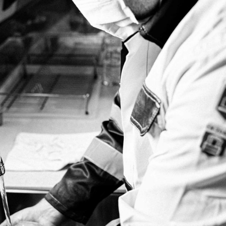
Necessari
Questi cookie
non sono
opzionali.
Sono
necessari per il
funzionamento
del sito web.
Statistici
Al fine di
migliorare