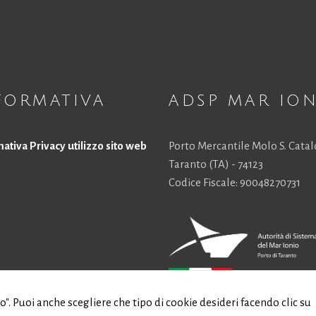
scompariranno
dal sito web.
Marketing
Condividendo i
FORMATIVA
ADSP MAR IO
tuoi interessi e
comportamenti
mentre visiti il ​​
nostro sito,
ativa Privacy utilizzo sito web
Porto Mercantile Molo S. Cata
aumenti le
Taranto (TA) - 74123
possibilità di
Codice Fiscale: 90048270731
vedere
contenuti e
offerte
personalizzati.
to". Puoi anche scegliere che tipo di cookie desideri facendo clic su