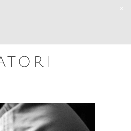
×
LINEA DEL TEMPO
ARTI RITI E MITI
BLOG
ATORI