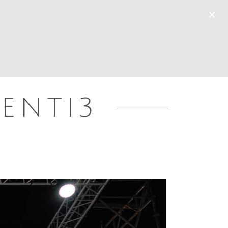
×
LINEA DEL TEMPO
ARTI RITI E MITI
BLOG
VENTI3