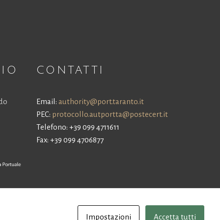
NIO
CONTATTI
ldo
Email:
authority@port.taranto.it
PEC:
protocollo.autportta@postecert.it
Telefono: +39 099 4711611
Fax: +39 099 4706877
Impostazioni
Accetta tutti