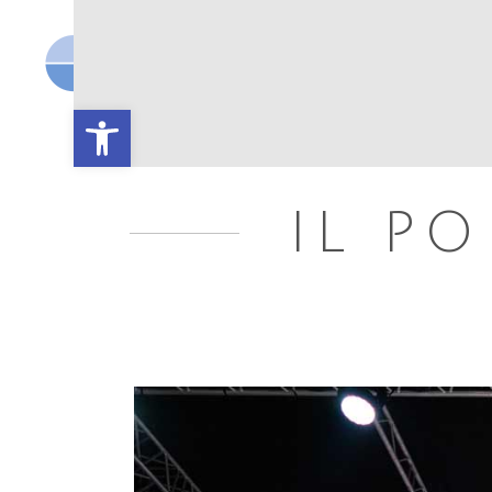
OPEN PORT
I
Open toolbar
IL P