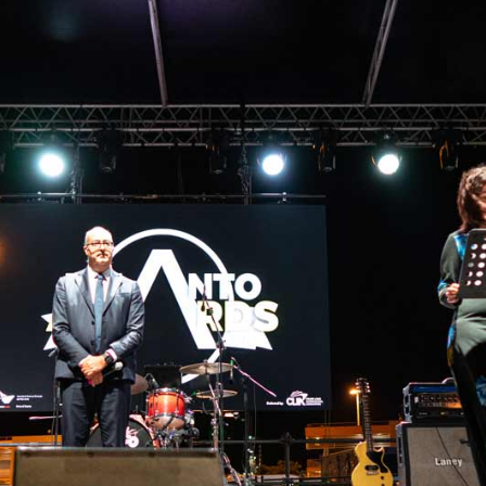
Necessari
Questi cookie
non sono
opzionali.
Sono
necessari per il
funzionamento
del sito web.
Statistici
Al fine di
migliorare