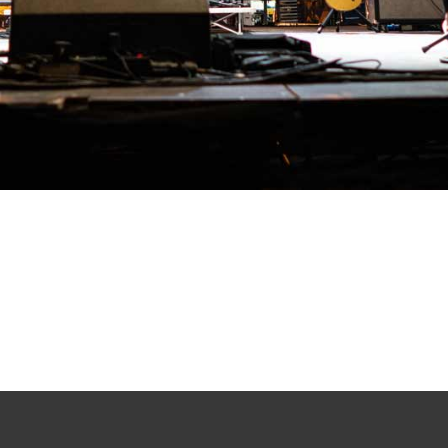
la
funzionalità
e la
struttura
del sito
Web, in
base a
come viene
utilizzato il
sito Web.
Esperienza
Affinché il
nostro sito
Web funzioni
al meglio
durante la tua
visita. Se rifiuti
questi cookie,
alcune
funzionalità