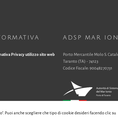
scompariranno
dal sito web.
Marketing
Condividendo i
FORMATIVA
ADSP MAR IO
tuoi interessi e
comportamenti
mentre visiti il ​​
nostro sito,
ativa Privacy utilizzo sito web
Porto Mercantile Molo S. Cata
aumenti le
Taranto (TA) - 74123
possibilità di
Codice Fiscale: 90048270731
vedere
contenuti e
offerte
personalizzati.
to". Puoi anche scegliere che tipo di cookie desideri facendo clic su