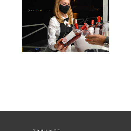
Necessari
Questi cookie
non sono
opzionali.
Sono
necessari per il
funzionamento
del sito web.
Statistici
Al fine di
migliorare