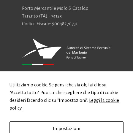
scompariranno
Porto Mercantile Molo S. Cataldo
dal sito web.
Taranto (TA) - 74123
Codice Fiscale: 90048270731
Marketing
Condividendo i
tuoi interessi e
comportamenti
mentre visiti il ​​
nostro sito,
aumenti le
possibilità di
CONTATTI
vedere
Utilizziamo cookie. Se pensi che sia ok, fai clic su
contenuti e
offerte
"Accetta tutto". Puoi anche scegliere che tipo di cookie
personalizzati.
Email:
authority@port.taranto.it
desideri facendo clic su "Impostazioni".
Leggi la cookie
PEC:
protocollo.autportta@postecert.it
policy
Telefono: +39 099 4711611
Fax: +39 099 4706877
Impostazioni