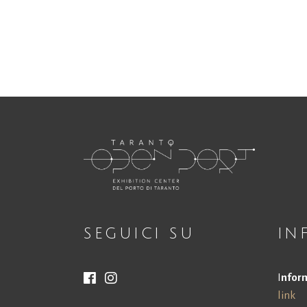
SEGUICI SU
IN
I
nform
link