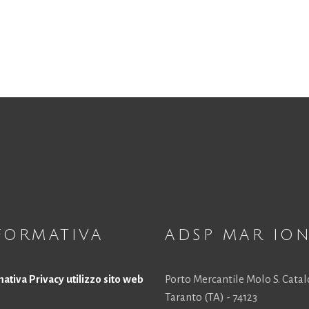
Necessari
Questi cookie
non sono
opzionali.
Sono
necessari per il
funzionamento
del sito web.
FORMATIVA
ADSP MAR IO
Statistici
ativa Privacy utilizzo sito web
Porto Mercantile Molo S. Cata
Al fine di
Taranto (TA) - 74123
migliorare