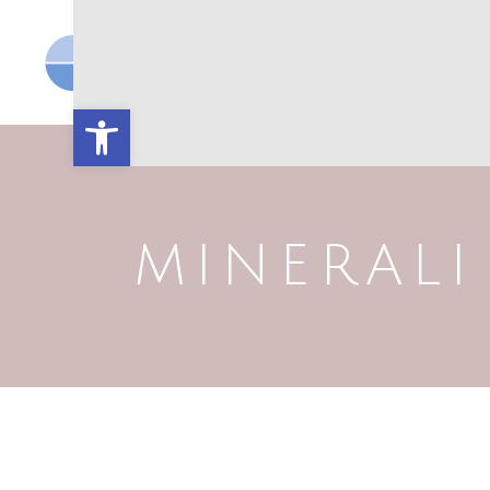
OPEN PORT
I
Open toolbar
MINERALI