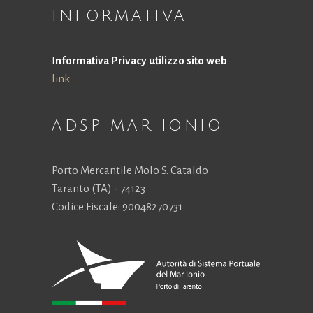
la
INFORMATIVA
funzionalità
e la
struttura
I
nformativa Privacy utilizzo sito web
del sito
link
Web, in
base a
come viene
utilizzato il
ADSP MAR IONIO
sito Web.
Porto Mercantile Molo S. Cataldo
Esperienza
Taranto (TA) - 74123
Affinché il
Codice Fiscale: 90048270731
nostro sito
Web funzioni
al meglio
durante la tua
visita. Se rifiuti
questi cookie,
alcune
funzionalità