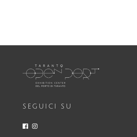
Necessari
Questi cookie
non sono
opzionali.
Sono
necessari per il
funzionamento
del sito web.
SEGUICI SU
Statistici
Al fine di
migliorare