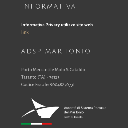
la
INFORMATIVA
funzionalità
e la
struttura
I
nformativa Privacy utilizzo sito web
del sito
link
Web, in
base a
come viene
utilizzato il
ADSP MAR IONIO
sito Web.
Porto Mercantile Molo S. Cataldo
Esperienza
Taranto (TA) - 74123
Affinché il
Codice Fiscale: 90048270731
nostro sito
Web funzioni
al meglio
durante la tua
visita. Se rifiuti
questi cookie,
alcune
funzionalità