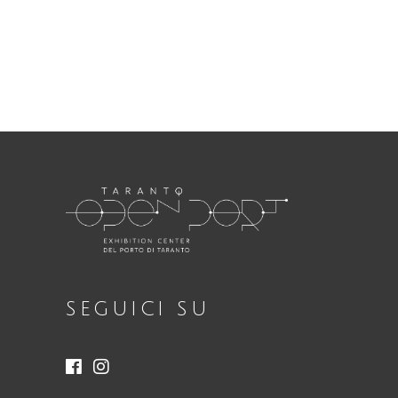
RIA
Necessari
Questi cookie
non sono
opzionali.
Sono
necessari per il
funzionamento
del sito web.
SEGUICI SU
Statistici
Al fine di
migliorare