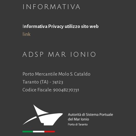
la
INFORMATIVA
funzionalità
e la
struttura
I
nformativa Privacy utilizzo sito web
del sito
link
Web, in
base a
come viene
utilizzato il
ADSP MAR IONIO
sito Web.
Porto Mercantile Molo S. Cataldo
Esperienza
Taranto (TA) - 74123
Affinché il
Codice Fiscale: 90048270731
nostro sito
Web funzioni
al meglio
durante la tua
visita. Se rifiuti
questi cookie,
alcune
funzionalità