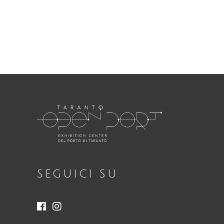
RIA
Necessari
Questi cookie
non sono
opzionali.
Sono
necessari per il
funzionamento
del sito web.
SEGUICI SU
Statistici
Al fine di
migliorare