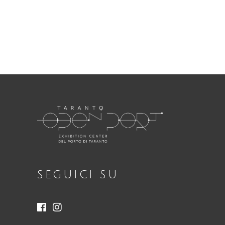
RIA
Necessari
Questi cookie
non sono
opzionali.
Sono
necessari per il
funzionamento
del sito web.
SEGUICI SU
Statistici
Al fine di
migliorare