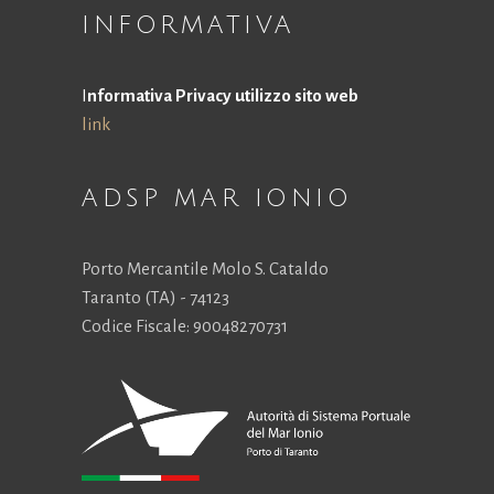
la
INFORMATIVA
funzionalità
e la
struttura
I
nformativa Privacy utilizzo sito web
del sito
link
Web, in
base a
come viene
utilizzato il
ADSP MAR IONIO
sito Web.
Porto Mercantile Molo S. Cataldo
Esperienza
Taranto (TA) - 74123
Affinché il
Codice Fiscale: 90048270731
nostro sito
Web funzioni
al meglio
durante la tua
visita. Se rifiuti
questi cookie,
alcune
funzionalità