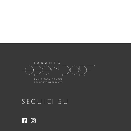
Necessari
Questi cookie
non sono
opzionali.
Sono
necessari per il
funzionamento
del sito web.
SEGUICI SU
Statistici
Al fine di
migliorare