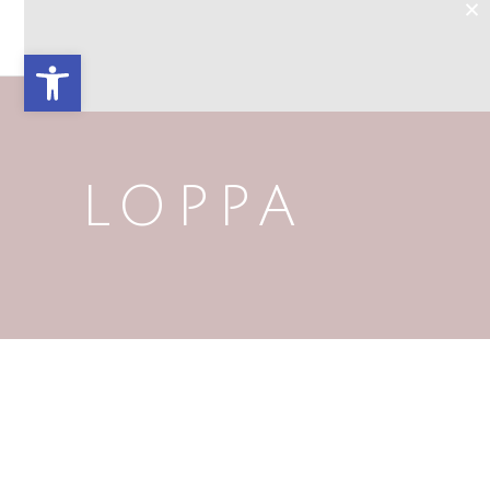
×
Open toolbar
LOPPA