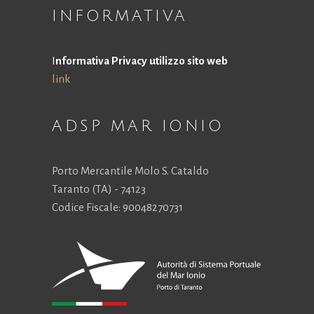
la
INFORMATIVA
funzionalità
e la
struttura
I
nformativa Privacy utilizzo sito web
del sito
link
Web, in
base a
come viene
utilizzato il
ADSP MAR IONIO
sito Web.
Porto Mercantile Molo S. Cataldo
Esperienza
Taranto (TA) - 74123
Affinché il
Codice Fiscale: 90048270731
nostro sito
Web funzioni
al meglio
durante la tua
visita. Se rifiuti
questi cookie,
alcune
funzionalità