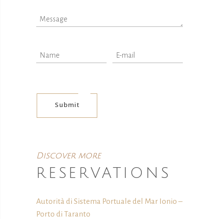
scompariranno
dal sito web.
Marketing
Condividendo i
tuoi interessi e
comportamenti
mentre visiti il ​​
nostro sito,
Submit
aumenti le
possibilità di
vedere
contenuti e
offerte
Discover more
personalizzati.
RESERVATIONS
Autorità di Sistema Portuale del Mar Ionio –
Porto di Taranto