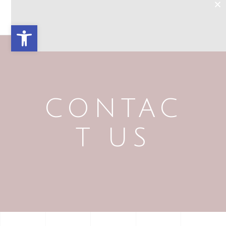
×
Open toolbar
CONTAC
T US