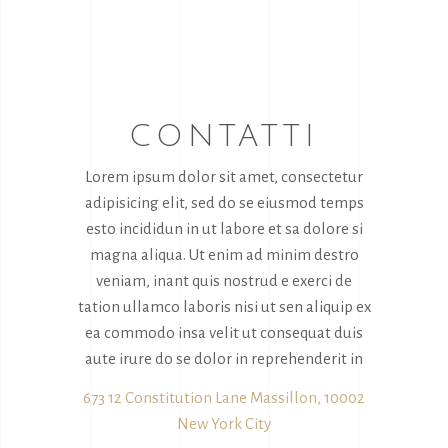
CONTATTI
Lorem ipsum dolor sit amet, consectetur
Necessari
adipisicing elit, sed do se eiusmod temps
Questi cookie
esto incididun in ut labore et sa dolore si
non sono
magna aliqua. Ut enim ad minim destro
opzionali.
Sono
veniam, inant quis nostrud e exerci de
necessari per il
tation ullamco laboris nisi ut sen aliquip ex
funzionamento
ea commodo insa velit ut consequat duis
del sito web.
aute irure do se dolor in reprehenderit in
673 12 Constitution Lane Massillon, 10002
Statistici
New York City
Al fine di
migliorare