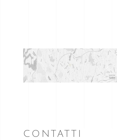
la
funzionalità
e la
struttura
del sito
Web, in
base a
come viene
utilizzato il
sito Web.
Esperienza
Affinché il
nostro sito
Web funzioni
al meglio
durante la tua
visita. Se rifiuti
questi cookie,
CONTATTI
alcune
funzionalità