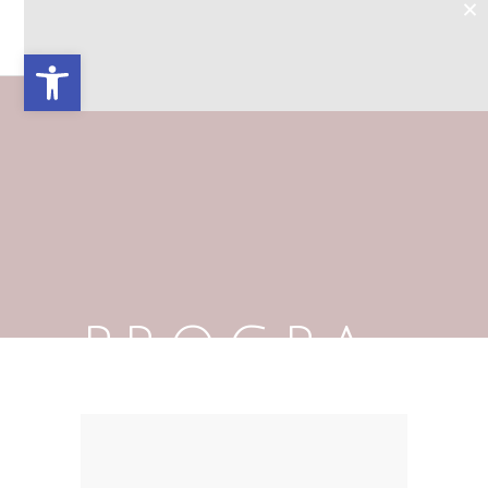
×
&
Open toolbar
PROGRA