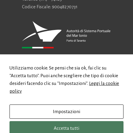
Codice Fiscale: 90048270731
CONTATTI
Utilizziamo cookie. Se pensi che sia ok, fai clic su
"Accetta tutto". Puoi anche scegliere che tipo di cookie
Email:
authority@port.taranto.it
desideri facendo clic su "Impostazioni".
Leggi la cookie
PEC:
protocollo.autportta@postecert.it
policy
Telefono: +39 099 4711611
Fax: +39 099 4706877
Impostazioni
Accetta tutti