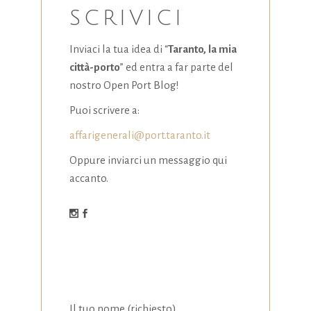
la
SCRIVICI
funzionalità
e la
Inviaci la tua idea di “
Taranto, la mia
struttura
del sito
città-porto
” ed entra a far parte del
Web, in
nostro Open Port Blog!
base a
come viene
Puoi scrivere a:
utilizzato il
affarigenerali@port.taranto.it
sito Web.
Oppure inviarci un messaggio qui
accanto.
Esperienza
Affinché il
nostro sito
Web funzioni
al meglio
durante la tua
visita. Se rifiuti
questi cookie,
alcune
Il tuo nome (richiesto)
funzionalità