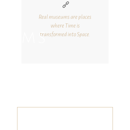
Real museums are places
where Time is
MS
transformed into Space.
Necessari
Questi cookie
non sono
opzionali.
Sono
necessari per il
funzionamento
del sito web.
Statistici
Al fine di
migliorare