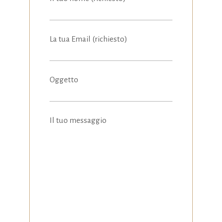
scompariranno
dal sito web.
La tua Email (richiesto)
Marketing
Condividendo i
tuoi interessi e
Oggetto
comportamenti
mentre visiti il ​​
nostro sito,
aumenti le
Il tuo messaggio
possibilità di
vedere
contenuti e
offerte
personalizzati.