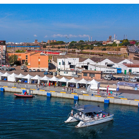
Necessari
Questi cookie
non sono
opzionali.
Sono
necessari per il
funzionamento
del sito web.
Statistici
Al fine di
migliorare