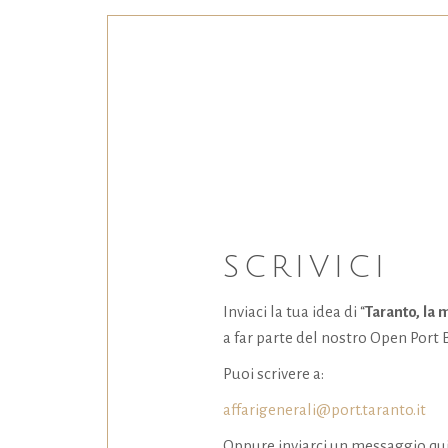
SCRIVICI
Inviaci la tua idea di “
Taranto, la 
a far parte del nostro Open Port 
Puoi scrivere a:
affarigenerali@port.taranto.it
Oppure inviarci un messaggio qui