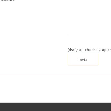
[dscf7captcha dscf7captc
Invia