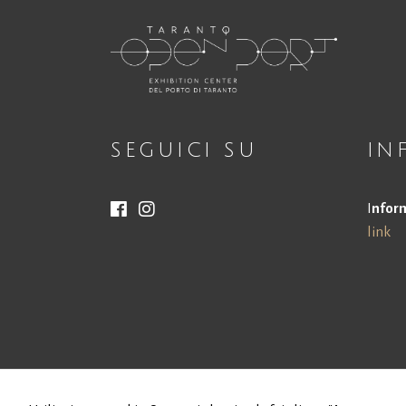
SEGUICI SU
IN
I
nform
link