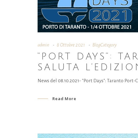
admin
8 Ottobre 2021
BlogCategory
“PORT DAYS”: T
SALUTA L’EDIZIO
News del 08.10.2021- "Port Days": Taranto Port-C
Read More