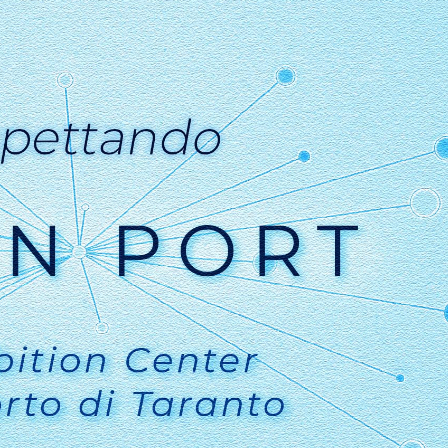
scompariranno
dal sito web.
Marketing
Condividendo i
tuoi interessi e
comportamenti
mentre visiti il ​​
nostro sito,
aumenti le
possibilità di
vedere
contenuti e
offerte
personalizzati.