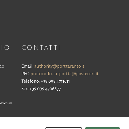
NIO
CONTATTI
ldo
Email:
authority@port.taranto.it
PEC:
protocollo.autportta@postecert.it
Telefono: +39 099 4711611
Fax: +39 099 4706877