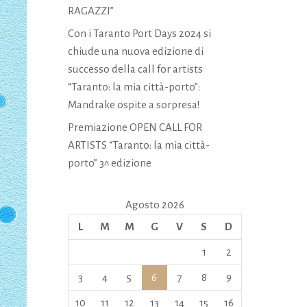
RAGAZZI”
Con i Taranto Port Days 2024 si
chiude una nuova edizione di
successo della call for artists
“Taranto: la mia città-porto”:
Mandrake ospite a sorpresa!
Premiazione OPEN CALL FOR
ARTISTS “Taranto: la mia città-
porto” 3^ edizione
Agosto 2026
L
M
M
G
V
S
D
1
2
3
4
5
6
7
8
9
10
11
12
13
14
15
16