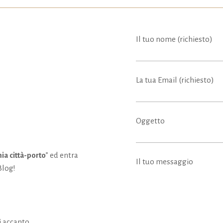
Il tuo nome (richiesto)
La tua Email (richiesto)
Oggetto
mia città-porto
” ed entra
Il tuo messaggio
Blog!
 accanto.