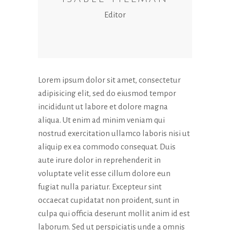
Editor
Lorem ipsum dolor sit amet, consectetur
adipisicing elit, sed do eiusmod tempor
Necessari
incididunt ut labore et dolore magna
Questi cookie
aliqua. Ut enim ad minim veniam qui
non sono
opzionali.
nostrud exercitation ullamco laboris nisi ut
Sono
aliquip ex ea commodo consequat. Duis
necessari per il
aute irure dolor in reprehenderit in
funzionamento
del sito web.
voluptate velit esse cillum dolore eun
fugiat nulla pariatur. Excepteur sint
occaecat cupidatat non proident, sunt in
Statistici
culpa qui officia deserunt mollit anim id est
Al fine di
laborum. Sed ut perspiciatis unde a omnis
migliorare