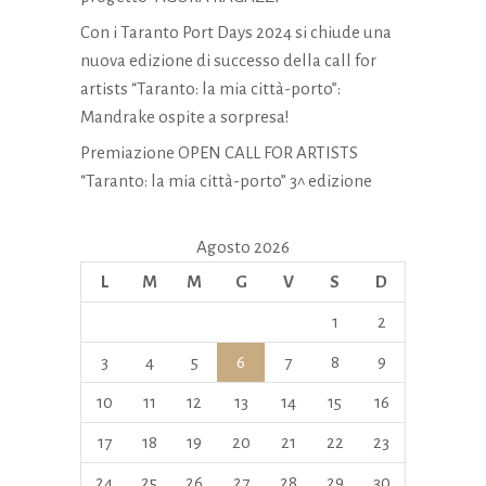
Con i Taranto Port Days 2024 si chiude una
nuova edizione di successo della call for
artists “Taranto: la mia città-porto”:
Mandrake ospite a sorpresa!
Premiazione OPEN CALL FOR ARTISTS
“Taranto: la mia città-porto” 3^ edizione
Agosto 2026
L
M
M
G
V
S
D
1
2
3
4
5
6
7
8
9
10
11
12
13
14
15
16
17
18
19
20
21
22
23
24
25
26
27
28
29
30