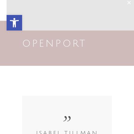
×
Open toolbar
OPENPORT
ISABEL TILLMAN