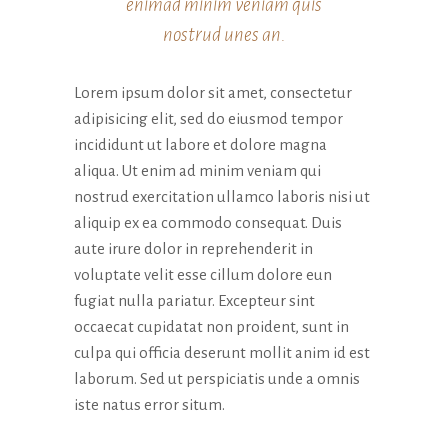
enimad minim veniam quis
scompariranno
nostrud unes an.
dal sito web.
Lorem ipsum dolor sit amet, consectetur
Marketing
adipisicing elit, sed do eiusmod tempor
Condividendo i
incididunt ut labore et dolore magna
tuoi interessi e
comportamenti
aliqua. Ut enim ad minim veniam qui
mentre visiti il ​​
nostrud exercitation ullamco laboris nisi ut
nostro sito,
aliquip ex ea commodo consequat. Duis
aumenti le
possibilità di
aute irure dolor in reprehenderit in
vedere
voluptate velit esse cillum dolore eun
contenuti e
fugiat nulla pariatur. Excepteur sint
offerte
personalizzati.
occaecat cupidatat non proident, sunt in
culpa qui officia deserunt mollit anim id est
laborum. Sed ut perspiciatis unde a omnis
iste natus error situm.