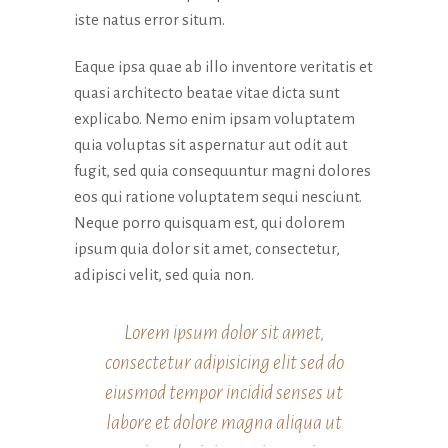
la
iste natus error situm.
funzionalità
e la
Eaque ipsa quae ab illo inventore veritatis et
struttura
quasi architecto beatae vitae dicta sunt
del sito
Web, in
explicabo. Nemo enim ipsam voluptatem
base a
quia voluptas sit aspernatur aut odit aut
come viene
fugit, sed quia consequuntur magni dolores
utilizzato il
sito Web.
eos qui ratione voluptatem sequi nesciunt.
Neque porro quisquam est, qui dolorem
ipsum quia dolor sit amet, consectetur,
Esperienza
adipisci velit, sed quia non.
Affinché il
nostro sito
Web funzioni
Lorem ipsum dolor sit amet,
al meglio
consectetur adipisicing elit sed do
durante la tua
visita. Se rifiuti
eiusmod tempor incidid senses ut
questi cookie,
labore et dolore magna aliqua ut
alcune
funzionalità